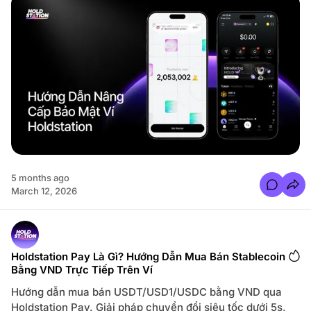
ẫ
n
M
ở
K
h
ó
a
$
H
O
L
D
Ở
M
ạ
n
g
B
e
5 months ago
r
C
March 12, 2026
a
o
v
m
à
m
Z
e
K
n
S
t
y
s
Holdstation Pay Là Gì? Hướng Dẫn Mua Bán Stablecoin
n
f
c
Bằng VND Trực Tiếp Trên Ví
o
M
r
ộ
H
Hướng dẫn mua bán USDT/USD1/USDC bằng VND qua
t
ư
C
ớ
Holdstation Pay. Giải pháp chuyển đổi siêu tốc dưới 5s,