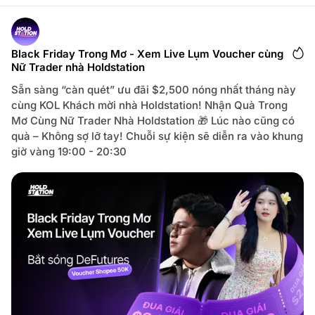
m
t
m
T
e
ừ
n
H
t
o
s
l
Black Friday Trong Mơ - Xem Live Lụm Voucher cùng
f
d
Nữ Trader nhà Holdstation
o
s
r
t
K
Sẵn sàng “càn quét” ưu đãi $2,500 nóng nhất tháng này
a
Ế
t
T
cùng KOL Khách mời nhà Holdstation! Nhận Quà Trong
i
N
o
Mơ Cùng Nữ Trader Nhà Holdstation 🎁 Lúc nào cũng có
Ố
n
I
quà – Không sợ lỡ tay! Chuỗi sự kiện sẽ diễn ra vào khung
P
H
giờ vàng 19:00 - 20:30
Ố
W
A
L
L
:
H
o
l
d
T
à
i
S
ả
n
T
h