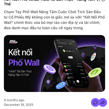
f
S
Thế
o
t
r
a
T
b
Chạm Tay Phố Wall Nâng Tầm Cuộc Chơi Tích Sản Đầu
Ế
l
T
e
tư Cổ Phiếu Mỹ không còn là giấc mơ xa vời! "Kết Nối Phố
V
c
Wall" chính thức xóa bỏ mọi rào cản địa lý và tài chính,
I
o
Ê
i
đưa danh mục đầu tư toàn cầu về ngay trong
N
n
M
B
Ã
ằ
N
n
-
g
V
V
Ạ
N
N
D
L
T
Ộ
r
C
ự
A
c
N
T
:
i
S
ế
ự
p
K
T
i
r
ệ
ê
n
n
L
V
ì
í
X
8 months ago
ì
C
December 19, 2025
T
o
ế