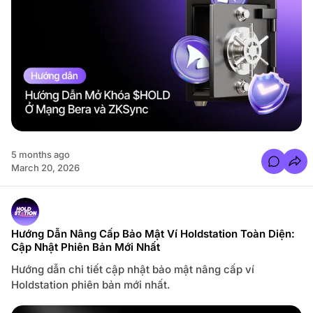
h
V
ytics
i
e
ort
t
n
t Us
a
m
e
s
e
5 months ago
C
March 20, 2026
o
m
m
e
n
t
s
Hướng Dẫn Nâng Cấp Bảo Mật Ví Holdstation Toàn Diện:
f
Cập Nhật Phiên Bản Mới Nhất
o
r
H
Hướng dẫn chi tiết cập nhật bảo mật nâng cấp ví
ư
ớ
Holdstation phiên bản mới nhất.
n
g
D