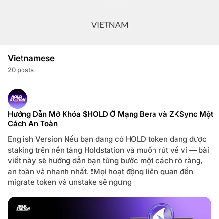
s 🔥
 Cá Mập
Vietnamese
20 posts
ect Update
P
o
s
1 🔍
Hướng Dẫn Mở Khóa $HOLD Ở Mạng Bera và ZKSync Một
t
Cách An Toàn
s
t
arch
English Version Nếu bạn đang có HOLD token đang được
a
staking trên nền tảng Holdstation và muốn rút về ví — bài
g
et
viết này sẽ hướng dẫn bạn từng bước một cách rõ ràng,
g
an toàn và nhanh nhất. ❗️Mọi hoạt động liên quan đến
e
migrate token và unstake sẽ ngưng
d
w
i
t
e