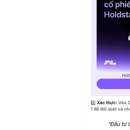
Hướ
4️⃣
Xác thực:
Vào C
1 để đối soát và n
"Đầu tư 