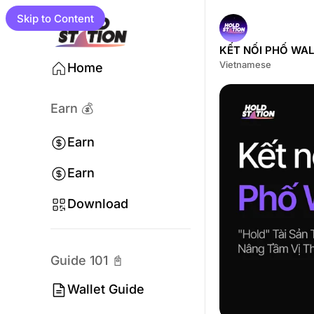
Skip to Content
KẾT NỐI PHỐ WALL
Vietnamese
Home
Earn 💰
Earn
Earn
Program
Download
Campaigns
Guide 101 📓
Wallet Guide