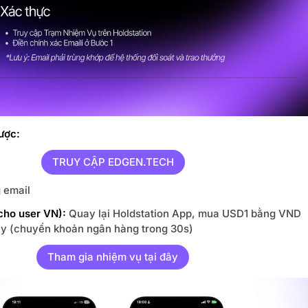
ược:
TRUY CẬP EDGEN.TECH
 email
cho user VN):
Quay lại Holdstation App, mua USD1 bằng VND
ay (chuyển khoản ngân hàng trong 30s)
Tham gia nhiệm vụ tại đây