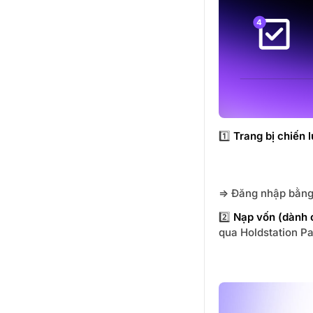
1️⃣
Trang bị chiến l
=> Đăng nhập bằng
2️⃣
Nạp vốn (dành 
qua Holdstation P