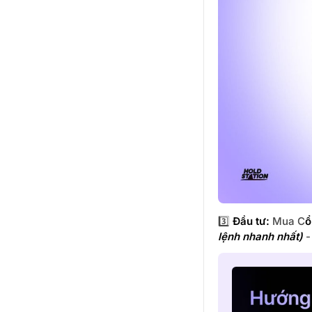
3️⃣
Đầu tư:
Mua C
ổ
lệnh nhanh nhất)
-