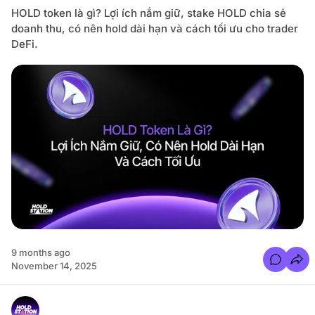
d
C
HOLD token là gì? Lợi ích nắm giữ, stake HOLD chia sẻ
s
á
t
c
doanh thu, có nên hold dài hạn và cách tối ưu cho trader
a
h
t
DeFi.
Đ
i
ả
o
m
n
B
L
ả
à
o
G
A
ì
n
?
T
o
à
n
T
à
i
S
ả
n
K
h
i
S
ử
9 months ago
D
C
ụ
November 14, 2025
o
n
m
g
m
V
e
í
n
H