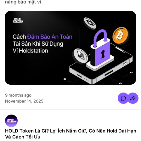
năng bảo mật ví.
K
h
ytics
o
ả
n
T
ort
h
ô
n
t Us
g
M
i
n
h
V
à
C
h
ế
Đ
ộ
T
ố
9 months ago
i
C
November 14, 2025
G
o
i
m
ả
m
n
e
C
n
ủ
t
a
s
HOLD Token Là Gì? Lợi Ích Nắm Giữ, Có Nên Hold Dài Hạn
H
f
o
Và Cách Tối Ưu
o
l
r