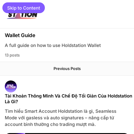
Skip to Content
e
Wallet Guide
A full guide on how to use Holdstation Wallet
13 posts
P
Previous Posts
o
s
load
gram
t
s
mpaigns
t
Tài Khoản Thông Minh Và Chế Độ Tối Giản Của Holdstation
a
Là Gì?
01 📓
g
Tìm hiểu Smart Account Holdstation là gì, Seamless
g
et Guide
Mode với gasless và auto signatures – nâng cấp từ
e
d
account bình thường cho trading mượt mà.
to Guide
w