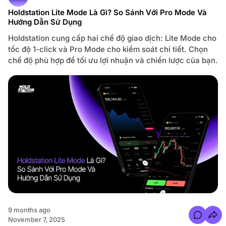
t
o
s
l
Holdstation Lite Mode Là Gì? So Sánh Với Pro Mode Và
f
d
Hướng Dẫn Sử Dụng
o
s
r
t
H
a
Holdstation cung cấp hai chế độ giao dịch: Lite Mode cho
O
t
L
tốc độ 1-click và Pro Mode cho kiểm soát chi tiết. Chọn
i
D
o
chế độ phù hợp để tối ưu lợi nhuận và chiến lược của bạn.
T
n
o
k
e
n
L
à
G
ì
?
L
ợ
i
Í
c
h
N
ắ
m
G
i
ữ
,
9 months ago
C
C
ó
November 7, 2025
o
N