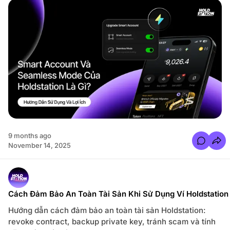
i
t
h
s 🔥
W
a
 Cá Mập
l
l
ect Update
e
t
G
u
i
1 🔍
d
9 months ago
e
arch
C
November 14, 2025
o
m
m
et
e
n
t
s
Cách Đảm Bảo An Toàn Tài Sản Khi Sử Dụng Ví Holdstation
f
o
Hướng dẫn cách đảm bảo an toàn tài sản Holdstation:
r
T
revoke contract, backup private key, tránh scam và tính
à
e
i