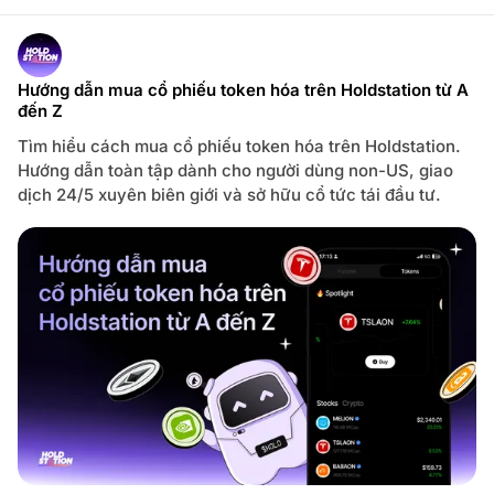
m
ê
m
n
e
H
n
o
t
l
s
d
Hướng dẫn mua cổ phiếu token hóa trên Holdstation từ A
f
D
đến Z
o
à
r
i
H
H
Tìm hiểu cách mua cổ phiếu token hóa trên Holdstation.
o
ạ
l
Hướng dẫn toàn tập dành cho người dùng non-US, giao
n
d
V
dịch 24/5 xuyên biên giới và sở hữu cổ tức tái đầu tư.
s
à
t
C
a
á
t
c
i
h
o
T
n
ố
L
i
i
Ư
t
u
e
M
o
d
e
L
à
G
ì
?
S