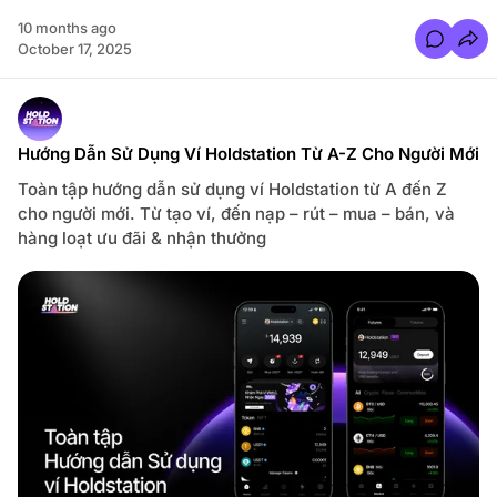
o
S
10 months ago
á
C
n
October 17, 2025
o
h
m
V
m
ớ
e
i
n
P
t
r
s
o
Hướng Dẫn Sử Dụng Ví Holdstation Từ A-Z Cho Người Mới
f
M
o
o
Toàn tập hướng dẫn sử dụng ví Holdstation từ A đến Z
r
d
H
e
cho người mới. Từ tạo ví, đến nạp – rút – mua – bán, và
ư
V
ớ
à
hàng loạt ưu đãi & nhận thưởng
n
H
g
ư
d
ớ
ẫ
n
n
g
m
D
u
ẫ
a
n
c
S
ổ
ử
p
D
h
ụ
i
n
ế
g
u
t
o
k