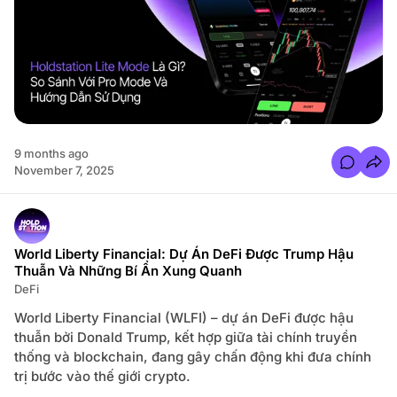
s 🔥
 Cá Mập
ect Update
9 months ago
C
November 7, 2025
o
m
m
1 🔍
e
n
t
arch
s
World Liberty Financial: Dự Án DeFi Được Trump Hậu
f
Thuẫn Và Những Bí Ẩn Xung Quanh
o
r
et
DeFi
H
o
l
World Liberty Financial (WLFI) – dự án DeFi được hậu
d
thuẫn bởi Donald Trump, kết hợp giữa tài chính truyền
s
t
thống và blockchain, đang gây chấn động khi đưa chính
a
t
trị bước vào thế giới crypto.
i
e
o