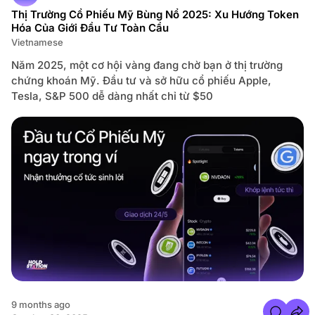
ớ
s
Thị Trường Cổ Phiếu Mỹ Bùng Nổ 2025: Xu Hướng Token
n
f
g
Hóa Của Giới Đầu Tư Toàn Cầu
o
D
r
ẫ
Vietnamese
W
n
o
S
r
Năm 2025, một cơ hội vàng đang chờ bạn ở thị trường
ử
l
D
chứng khoán Mỹ. Đầu tư và sở hữu cổ phiếu Apple,
d
ụ
L
Tesla, S&P 500 dễ dàng nhất chỉ từ $50
n
i
g
b
e
r
t
y
F
i
n
a
n
c
i
a
l
:
D
ự
Á
n
D
e
F
9 months ago
i
C