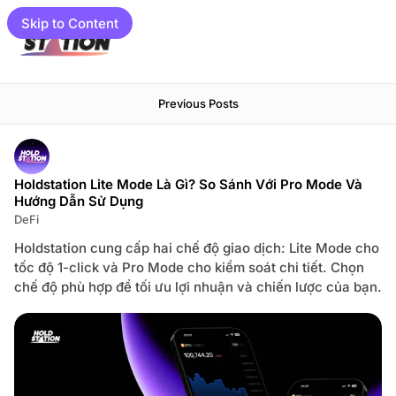
Skip to Content
P
H
e
Previous Posts
o
o
s
l
t
d
s
s
o
Holdstation Lite Mode Là Gì? So Sánh Với Pro Mode Và
t
n
Hướng Dẫn Sử Dụng
a
p
DeFi
t
load
a
gram
i
Holdstation cung cấp hai chế độ giao dịch: Lite Mode cho
g
o
tốc độ 1-click và Pro Mode cho kiểm soát chi tiết. Chọn
e
mpaigns
3
n
chế độ phù hợp để tối ưu lợi nhuận và chiến lược của bạn.
01 📓
.
b
et Guide
l
o
to Guide
g