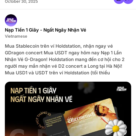
October 30, 2025
Đ
o
ư
m
ợ
m
c
e
T
n
r
t
u
s
Nạp Tiền 1 Giây - Ngất Ngây Nhận Vé
m
f
p
o
Vietnamese
H
r
ậ
T
u
Mua Stablecoin trên ví Holdstation, nhận ngay vé
h
T
ị
GDragon concert Mua USDT ngay hôm nay Nạp 1 Lần
h
T
u
Nhận Vé G-Dragon! Holdstation mang đến cơ hội cho 2
r
ẫ
ư
n
người may mắn nhận vé D2 concert a Long tại Hà Nội!
ờ
V
n
Mua USD1 và USDT trên ví Holdstation (tối thiểu
à
g
N
C
h
ổ
ữ
P
n
h
g
i
B
ế
í
u
Ẩ
M
n
ỹ
X
B
u
ù
n
n
g
g
Q
N
u
ổ