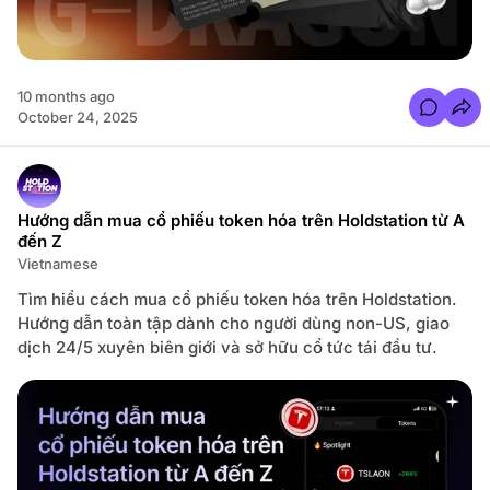
a
2
n
0
h
2
5
:
X
u
10 months ago
H
C
October 24, 2025
ư
o
ớ
m
n
m
g
e
T
n
o
t
k
s
Hướng dẫn mua cổ phiếu token hóa trên Holdstation từ A
e
f
n
đến Z
o
H
r
ó
Vietnamese
N
a
ạ
C
p
Tìm hiểu cách mua cổ phiếu token hóa trên Holdstation.
ủ
T
a
Hướng dẫn toàn tập dành cho người dùng non-US, giao
i
G
ề
dịch 24/5 xuyên biên giới và sở hữu cổ tức tái đầu tư.
i
n
ớ
1
i
G
Đ
i
ầ
â
u
y
T
-
ư
N
T
g
o
ấ